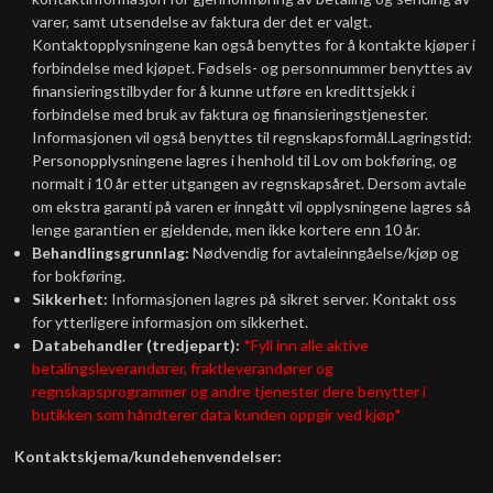
varer, samt utsendelse av faktura der det er valgt.
Kontaktopplysningene kan også benyttes for å kontakte kjøper i
forbindelse med kjøpet. Fødsels- og personnummer benyttes av
finansieringstilbyder for å kunne utføre en kredittsjekk i
forbindelse med bruk av faktura og finansieringstjenester.
Informasjonen vil også benyttes til regnskapsformål.Lagringstid:
Personopplysningene lagres i henhold til Lov om bokføring, og
normalt i 10 år etter utgangen av regnskapsåret. Dersom avtale
om ekstra garanti på varen er inngått vil opplysningene lagres så
lenge garantien er gjeldende, men ikke kortere enn 10 år.
Behandlingsgrunnlag:
Nødvendig for avtaleinngåelse/kjøp og
for bokføring.
Sikkerhet:
Informasjonen lagres på sikret server. Kontakt oss
for ytterligere informasjon om sikkerhet.
Databehandler (tredjepart):
*Fyll inn alle aktive
betalingsleverandører, fraktleverandører og
regnskapsprogrammer og andre tjenester dere benytter i
butikken som håndterer data kunden oppgir ved kjøp*
Kontaktskjema/kundehenvendelser: