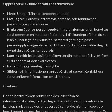
Opprettelse av kundeprofil i nettbutikken:
Hvor:
Under “Min konto/opprett kunde”
Hva lagres:
Fornavn, etternavn, adresse, telefonnummer,
passord og e-postadresse.
Bruksområde for personopplysninger:
Informasjonen benyttes
for å opprette en kundeprofil for deg. I din kundeprofil kan du se
kjøp du har lagt inn i butikken, samt redigere og tilpasse
personopplysninger du har gitt til oss. Du kan også melde deg på
nyhetsbrev på din kundeprofil.
Lagringstid:
Informasjonen tilknyttet din kundeprofil lagres frem
til du ber om at den skal slettes.
Behandlingsgrunnlag:
Samtykke.
Sikkerhet:
Informasjonen lagres på sikret server. Kontakt oss
for ytterligere informasjon om sikkerhet.
Cookies:
Denne nettbutikken bruker cookies, eller såkalte
informasjonskapsler, for å gi deg en bedre brukeropplevelse i alle
kanaler. Bruk av cookies er basert på samtykke gjennom cookies-
innstillinger i din nettleser, samt din fortsatte bruk av våre sider. Er