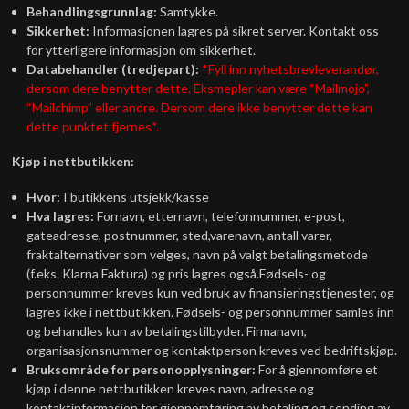
Behandlingsgrunnlag:
Samtykke.
Sikkerhet:
Informasjonen lagres på sikret server. Kontakt oss
for ytterligere informasjon om sikkerhet.
Databehandler (tredjepart):
*Fyll inn nyhetsbrevleverandør,
dersom dere benytter dette. Eksmepler kan være “Mailmojo”,
“Mailchimp” eller andre. Dersom dere ikke benytter dette kan
dette punktet fjernes*.
Kjøp i nettbutikken:
Hvor:
I butikkens utsjekk/kasse
Hva lagres:
Fornavn, etternavn, telefonnummer, e-post,
gateadresse, postnummer, sted,varenavn, antall varer,
fraktalternativer som velges, navn på valgt betalingsmetode
(f.eks. Klarna Faktura) og pris lagres også.Fødsels- og
personnummer kreves kun ved bruk av finansieringstjenester, og
lagres ikke i nettbutikken. Fødsels- og personnummer samles inn
og behandles kun av betalingstilbyder. Firmanavn,
organisasjonsnummer og kontaktperson kreves ved bedriftskjøp.
Bruksområde for personopplysninger:
For å gjennomføre et
kjøp i denne nettbutikken kreves navn, adresse og
kontaktinformasjon for gjennomføring av betaling og sending av