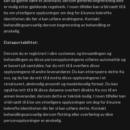
kan da gjerne være et alternativ, dersom generell begrensning ikke
er mulig etter gjeldende regelverk. I noen tilfeller kan vi bli nødt til å
be om ytterligere opplysninger om deg for å kunne bekrefte
identiteten din før vi kan utføre endringene. Kontakt
behandlingsansvarlig dersom begrensning av behandling er
ønskelig.
Dataportabilitet:
Dersom du er registrert i våre systemer, og innsamlingen og
behandlingen av disse personopplysningene utføres automatisk og
er basert på samtykke, har du rett til å overføre disse
opplysningene til andre leverandører. Du kan etterspørre dette fra
oss, og du har da rett til å motta disse opplysningene i et
strukturert, alminnelig anvendt og maskinleselig format. Du kan
også ha rett til å få disse dataene overført direkte fra oss til en
annen leverandør, dersom dette er teknisk mulig. I noen tilfeller kan
vi bli nødt til å be om ytterligere opplysninger om deg for å kunne
bekrefte identiteten din før vi kan utføre dette. Kontakt
behandlingsansvarlig dersom flytting eller overføring av dine
personopplysninger er ønskelig.