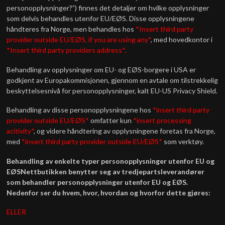
personopplysninger?”) finnes det detaljer om hvilke opplysninger
som delvis behandles utenfor EU/EØS. Disse opplysningene
håndteres fra Norge, men behandles hos
*Insert third party
provider outside EU/EØS, if you are using any*
, med hovedkontor i
*Insert third party providers address*.
Behandling av opplysninger om EU- og EØS-borgere i USA er
godkjent av Europakommisjonen, gjennom en avtale om tilstrekkelig
beskyttelsesnivå for personopplysninger, kalt EU-US Privacy Shield.
Behandling av disse personopplysningene hos
*insert third party
provider outside EU/EØS*
omfatter kun
*insert processing
acitivity*
, og videre håndtering av opplysningene foretas fra Norge,
med
*insert third party provider outside EU/EØS*
som verktøy.
Behandling av enkelte typer personopplysninger utenfor EU og
EØS
Nettbutikken benytter seg av tredjepartsleverandører
som behandler personopplysninger utenfor EU og EØS.
Nedenfor ser du hvem, hvor, hvordan og hvorfor dette gjøres:
ELLER