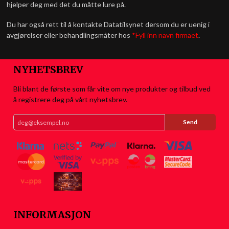
hjelper deg med det du måtte lure på.
Du har også rett til å kontakte Datatilsynet dersom du er uenig i
avgjørelser eller behandlingsmåter hos
*Fyll inn navn firmaet
.
NYHETSBREV
Bli blant de første som får vite om nye produkter og tilbud ved
å registrere deg på vårt nyhetsbrev.
INFORMASJON