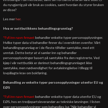
du nysgjerrig på vår bruk av cookies, samt hvordan du styrer bruken
av disse?
Les mer
her.
Hva er nettbutikkens behandlingsgrunnlag?
*Fyll inn navn firmaet
behandler enkelte typer personopplysninger.
Hvilke typer data vi behandler finner du i oversikten ovenfor. Vårt
behandlingsgrunnlag er i de fleste tilfeller samtykke, med ett
unntak. Dette betyr at vi samler inn og behandler
personopplysninger basert på samtykke fra den registrerte. Ved
kjøp i vår nettbutikk er derimot behandlingsgrunnlaget ikke
samtykke, men nødvendighet for avtaleinngåelse i tillegg til
lovpålagte krav om bokføring.
Behandling av enkelte typer personopplysninger utenfor EU og
EØS
*Fyll inn navn firmaet
behandler enkelte typer data utenfor EU og
EØS, hos en tredjepartsleverandør av tekniske løsninger. I listen
over personopplysninger som behandles (se “Når behandler vi