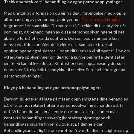
Trekke samtykke til behandling av egne personopplysninger:
Med unntak av informasjon du gir fra deg i forbindelse med kjøp, er
all behandling av personopplysninger hos
*Fyll inn navn firmaet
begrunnet i et samtykke. Du har rett til å trekke ditt samtykke når
som helst, og behandlingen av disse personopplysningene til det
aktuelle formålet skal da opphøre. Dersom opplysningene kun
benyttes til det formålet du trekker ditt samtykke fra, skal
opplysningene også slettes. I noen tilfeller kan vi bli nødt til å be om
ytterligere opplysninger om deg for å kunne bekrefte identiteten
din før vi kan utføre dette. Kontakt behandlingsansvarlig dersom
du ønsker å trekke ditt samtykke til en eller flere behandlinger av
personopplysninger.
Klage på behandling av egne personopplysninger:
Dersom du ønsker å klage på måten opplysningene dine behandles
på, eller annet relatert til dine personopplysninger, har du rett til
det. Vi håper du ønsker å sende en e-post eller på annen måte
kontakte behandlingsansvarlig (kontaktopplysningene til
behandlingsansvarlig finner du øverst på denne siden).
Behandlingsansvarlig har ansvaret for å ivareta dine rettigheter, og