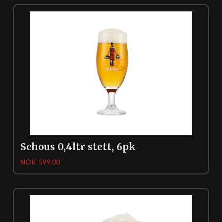
Schous 0,4ltr stett, 6pk
Pris
NOK
599,00