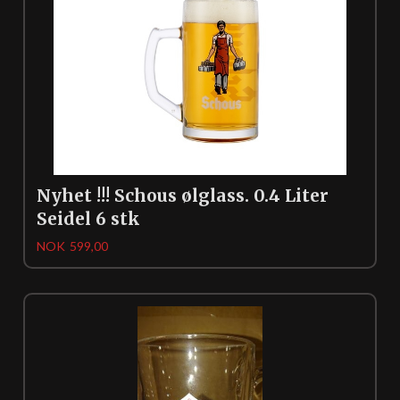
Nyhet !!! Schous ølglass. 0.4 Liter
Seidel 6 stk
Pris
NOK
599,00