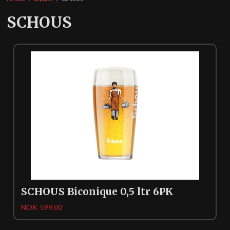
SCHOUS
SCHOUS Biconique 0,5 ltr 6PK
Pris
NOK
599,00