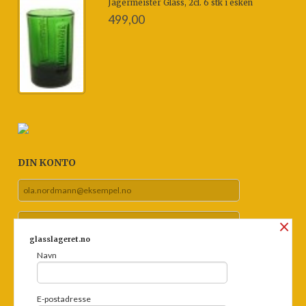
Jagermeister Glass, 2cl. 6 stk i esken
499,00
DIN KONTO
×
glasslageret.no
Navn
Glemt passord?
E-postadresse