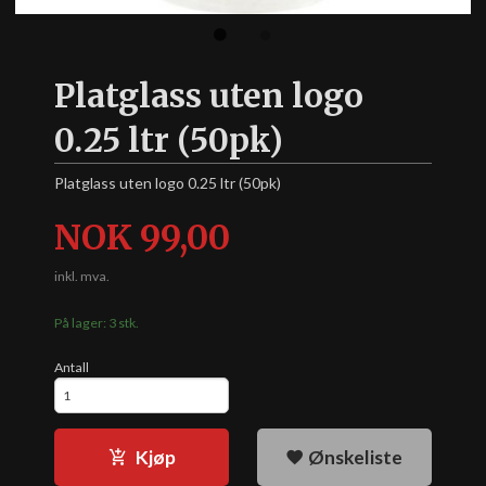
Platglass uten logo
0.25 ltr (50pk)
Platglass uten logo 0.25 ltr (50pk)
Pris
NOK
99,00
inkl. mva.
På lager: 3 stk.
Antall
Kjøp
Ønskeliste