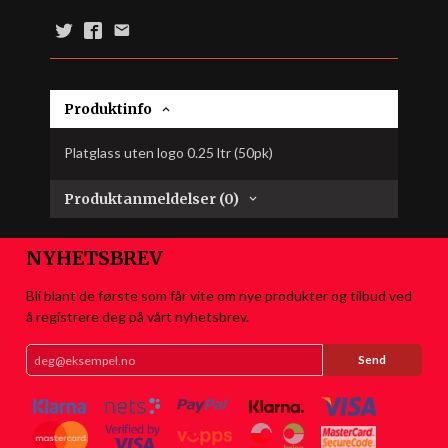
Produktinfo
Platglass uten logo 0.25 ltr (50pk)
Produktanmeldelser (0)
NYHETSBREV
Bli blant de første som får vite om nye produkter og tilbud ved
å registrere deg på vårt nyhetsbrev.