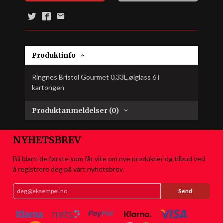
Produktinfo
Ringnes Bristol Gourmet 0,33L,ølglass 6 i
kartongen
Produktanmeldelser (0)
NYHETSBREV
Bli blant de første som får vite om nye produkter og tilbud ved
å registrere deg på vårt nyhetsbrev.