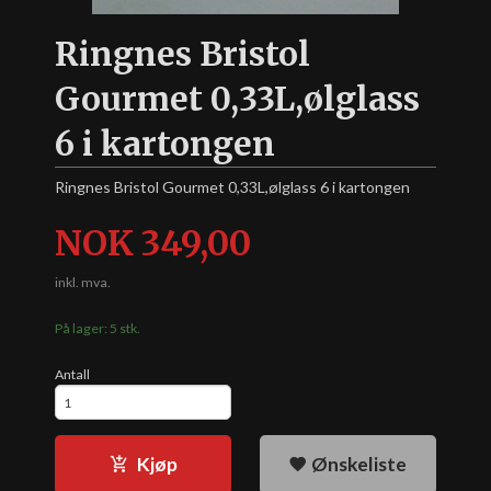
Ringnes Bristol
Gourmet 0,33L,ølglass
6 i kartongen
Ringnes Bristol Gourmet 0,33L,ølglass 6 i kartongen
Pris
NOK
349,00
inkl. mva.
På lager: 5 stk.
Antall
Kjøp
Ønskeliste