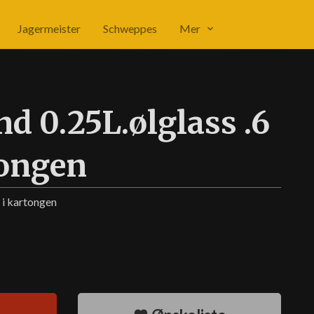
Jagermeister
Schweppes
Mer
d 0.25L.ølglass .6
tongen
k i kartongen