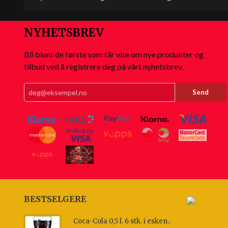
NYHETSBREV
Bli blant de første som får vite om nye produkter og
tilbud ved å registrere deg på vårt nyhetsbrev.
BESTSELGERE
Coca-Cola 0,5 l. 6 stk. i esken..