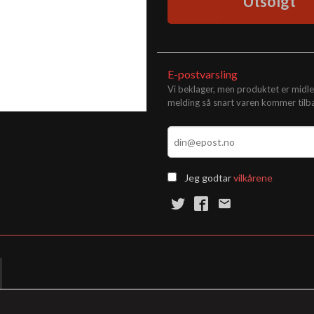
Utsolgt
E-postvarsling
Vi beklager, men produktet er midler
melding så snart varen kommer tilba
Jeg godtar
vilkårene