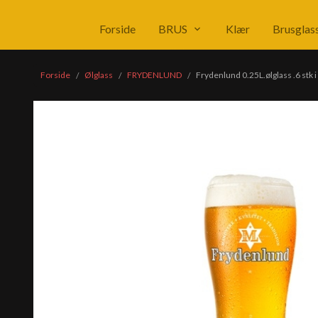
Produkter
Forside
BRUS
Klær
Brusglas
Forside
Ølglass
FRYDENLUND
Frydenlund 0.25L.ølglass .6 stk 