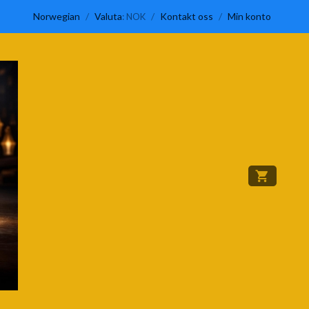
Norwegian
/
Valuta
/
Kontakt oss
/
Min konto
: NOK