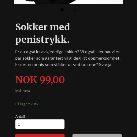
Sokker med
penistrykk.
Er du også lei av kjedelige sokker? Vi også! Her har vi et
par sokker som garantert vil gi deg litt oppmerksomhet.
Er det en penis som stikker ut ved føttene? Svar ja!
Pris
NOK
99,00
inkl. mva.
På lager: 2 stk.
Antall