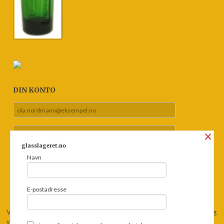
DIN KONTO
×
glasslageret.no
Navn
Glemt passord?
E-postadresse
Vår nettbutikk bruker cookies slik at du får en bedre kjøpsopplevelse og
vi kan yte deg bedre service. Vi bruker cookies hovedsaklig til å lagre