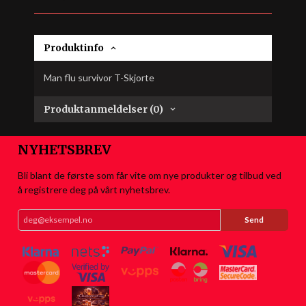
Produktinfo
Man flu survivor T-Skjorte
Produktanmeldelser (0)
NYHETSBREV
Bli blant de første som får vite om nye produkter og tilbud ved
å registrere deg på vårt nyhetsbrev.