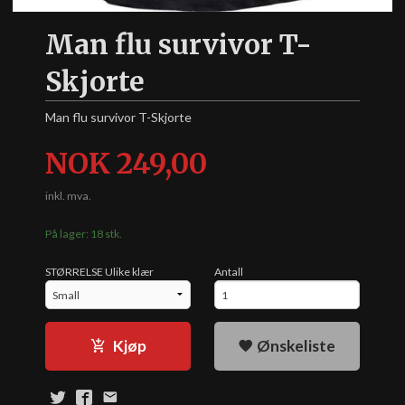
Man flu survivor T-
Skjorte
Man flu survivor T-Skjorte
Pris
NOK
249,00
inkl. mva.
På lager: 18 stk.
STØRRELSE Ulike klær
Antall
Kjøp
Ønskeliste