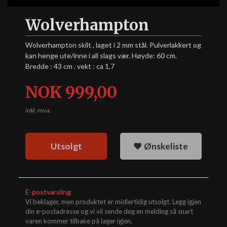
Wolverhampton
Wolverhampton skilt , laget i 2 mm stål. Pulverlakkert og
kan henge ute/inne i all slags vær. Høyde: 60 cm.
Bredde : 43 cm . vekt : ca 1,7
Pris
NOK
999,00
inkl. mva.
Utsolgt
Ønskeliste
E-postvarsling
Vi beklager, men produktet er midlertidig utsolgt. Legg igjen
din e-postadresse og vi vil sende deg en melding så snart
varen kommer tilbake på lager igjen.