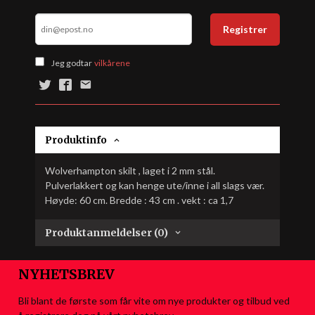
Registrer
Jeg godtar
vilkårene
Produktinfo
Wolverhampton skilt , laget i 2 mm stål.
Pulverlakkert og kan henge ute/inne i all slags vær.
Høyde: 60 cm. Bredde : 43 cm . vekt : ca 1,7
Produktanmeldelser (0)
NYHETSBREV
Bli blant de første som får vite om nye produkter og tilbud ved