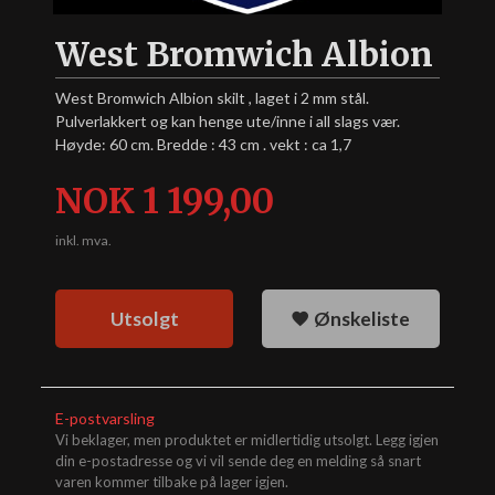
West Bromwich Albion
West Bromwich Albion skilt , laget i 2 mm stål.
Pulverlakkert og kan henge ute/inne i all slags vær.
Høyde: 60 cm. Bredde : 43 cm . vekt : ca 1,7
Pris
NOK
1 199,00
inkl. mva.
Utsolgt
Ønskeliste
E-postvarsling
Vi beklager, men produktet er midlertidig utsolgt. Legg igjen
din e-postadresse og vi vil sende deg en melding så snart
varen kommer tilbake på lager igjen.