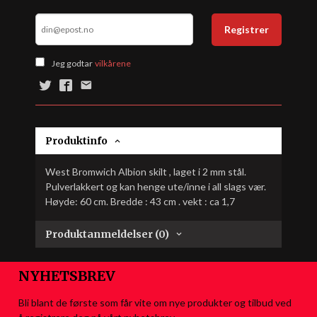
Registrer
Jeg godtar
vilkårene
Produktinfo
West Bromwich Albion skilt , laget i 2 mm stål.
Pulverlakkert og kan henge ute/inne i all slags vær.
Høyde: 60 cm. Bredde : 43 cm . vekt : ca 1,7
Produktanmeldelser (0)
NYHETSBREV
Bli blant de første som får vite om nye produkter og tilbud ved