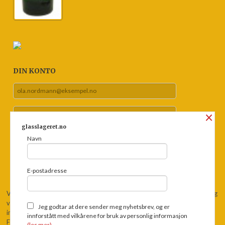
DIN KONTO
×
glasslageret.no
Navn
Glemt passord?
E-postadresse
Vår nettbutikk bruker cookies slik at du får en bedre kjøpsopplevelse og
vi kan yte deg bedre service. Vi bruker cookies hovedsaklig til å lagre
Jeg godtar at dere sender meg nyhetsbrev, og er
innloggingsdetaljer og huske hva du har puttet i handlekurven din.
innforstått med vilkårene for bruk av personlig informasjon
Fortsett å bruke siden som normalt om du godtar dette.
Les mer
eller
(les mer)