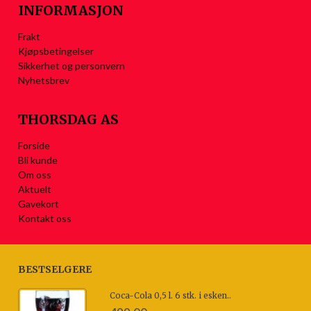
INFORMASJON
Frakt
Kjøpsbetingelser
Sikkerhet og personvern
Nyhetsbrev
THORSDAG AS
Forside
Bli kunde
Om oss
Aktuelt
Gavekort
Kontakt oss
BESTSELGERE
Coca-Cola 0,5 l. 6 stk. i esken..