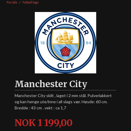
Forside
Fotball logo.
Manchester City
Manchester City skilt , laget i 2 mm stål. Pulverlakkert
og kan henge ute/inne i all slags vær. Høyde: 60 cm.
Bredde : 43 cm . vekt : ca 1,7
Pris
NOK
1 199,00