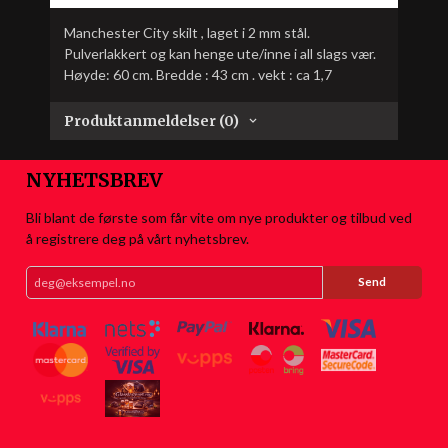
Manchester City skilt , laget i 2 mm stål.
Pulverlakkert og kan henge ute/inne i all slags vær.
Høyde: 60 cm. Bredde : 43 cm . vekt : ca 1,7
Produktanmeldelser (0)
NYHETSBREV
Bli blant de første som får vite om nye produkter og tilbud ved
å registrere deg på vårt nyhetsbrev.