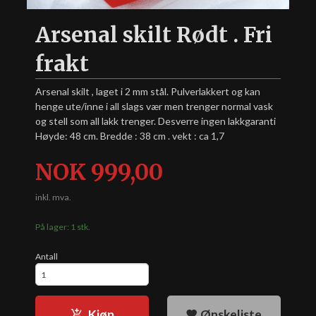
Arsenal skilt Rødt . Fri
frakt
Arsenal skilt , laget i 2 mm stål. Pulverlakkert og kan
henge ute/inne i all slags vær men trenger normal vask
og stell som all lakk trenger. Desverre ingen lakkgaranti
Høyde: 48 cm. Bredde : 38 cm . vekt : ca 1,7
Pris
NOK
999,00
inkl. mva.
På lager: 1 stk.
Antall
Kjøp
Ønskeliste