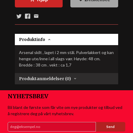
Produktinfo
Arsenal skilt , laget i 2 mm stål. Pulverlakkert og kan
henge ute/inne i all slags vær. Høyde: 48 cm.
Bredde : 38 cm . vekt : ca 1,7
Produktanmeldelser (0)
NYHETSBREV
Bli blant de første som får vite om nye produkter og tilbud ved
å registrere deg på vårt nyhetsbrev.