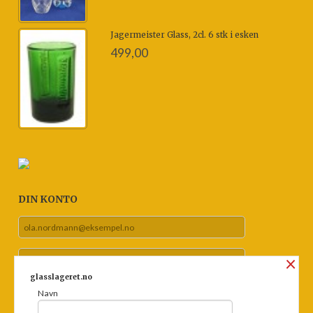
Jagermeister Glass, 2cl. 6 stk i esken
499,00
DIN KONTO
×
glasslageret.no
Navn
Glemt passord?