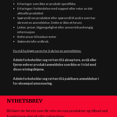
Erfaringer som ikke er produkt-spesifikke.
Erfaringer i forbindelse med support eller retur av det
aktuelle produktet.
Spørsmål om produktet eller spørsmål til andre som har
skrevet en anmeldelse. Dette er ikke et forum.
Linker, priser, tilgjengelighet eller annen tidsavhengig
informasjon.
Referanser til konkurrenter
Støtende/ufin ordbruk.
Du må ha kjøpt varen for å skrive en anmeldelse.
Admin forbeholder seg retten til å akseptere, avslå eller
fjerne enhver produktanmeldelse som ikke er i tråd med
disse retningslinjene.
Admin forbeholder seg retten til å publisere anmeldelser i
for eksempel annonsering.
NYHETSBREV
Bli blant de første som får vite om nye produkter og tilbud ved
å registrere deg på vårt nyhetsbrev.