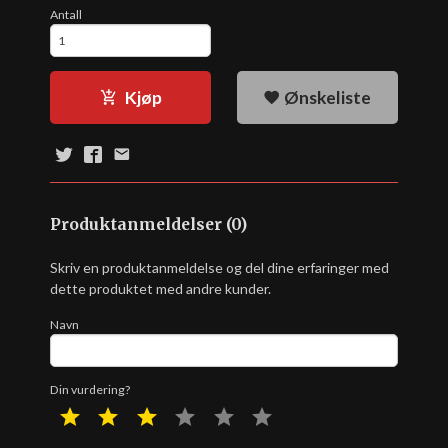
Antall
Kjøp
Ønskeliste
Produktanmeldelser (0)
Skriv en produktanmeldelse og del dine erfaringer med
dette produktet med andre kunder.
Navn
Din vurdering?
1 star
2 star
3 star
4 star
5 star
6 star