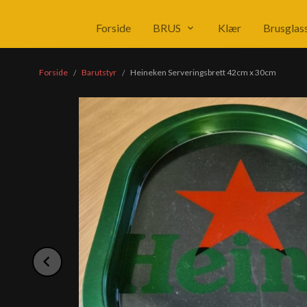
Produkter
Forside
BRUS
Klær
Brusglas
Forside
Barutstyr
Heineken Serveringsbrett 42cm x 30cm
Prev