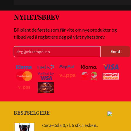
NYHETSBREV
Bli blant de første som får vite om nye produkter og
tilbud ved å registrere deg på vårt nyhetsbrev.
BESTSELGERE
Coca-Cola 0,5 l. 6 stk. i esken..