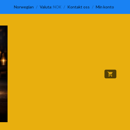
Norwegian
/
Valuta
/
Kontakt oss
/
Min konto
: NOK