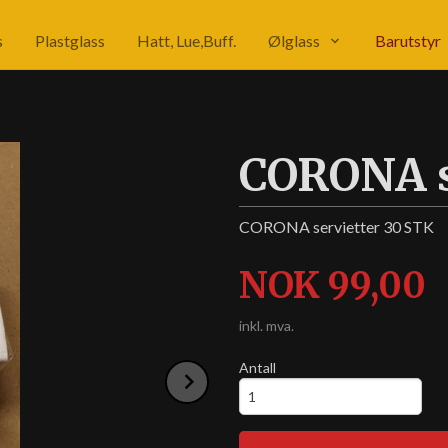
s
Plastglass
Hatt, Lue,Buff.
Ølglass
Barutstyr
CORONA s
CORONA servietter 30 STK
Pris
NOK
99,00
inkl. mva.
Antall
Next