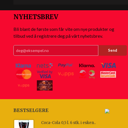
NYHETSBREV
Bli blant de første som får vite om nye produkter og
tilbud ved å registrere deg på vårt nyhetsbrev.
BESTSELGERE
Coca-Cola 0,5 l. 6 stk. i esken..