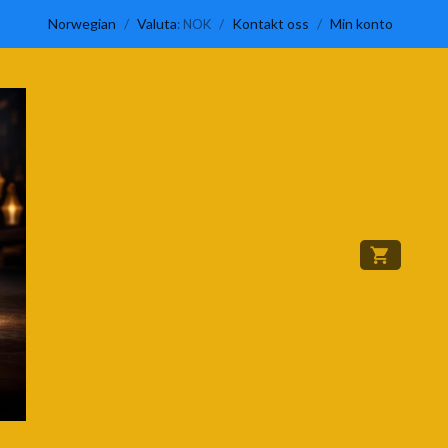
Norwegian
/
Valuta
/
Kontakt oss
/
Min konto
: NOK