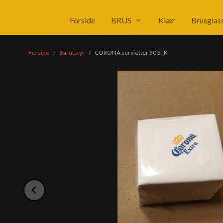
Produkter
Forside
BRUS
Klær
Brusglas
Forside
Barutstyr
CORONA servietter 30 STK
Prev