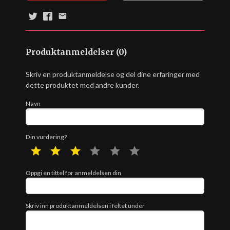
Produktanmeldelser (0)
Skriv en produktanmeldelse og del dine erfaringer med
dette produktet med andre kunder.
Navn
Din vurdering?
1 star
2 star
3 star
4 star
5 star
6 star
Oppgi en tittel for anmeldelsen din
Skriv inn produktanmeldelsen i feltet under