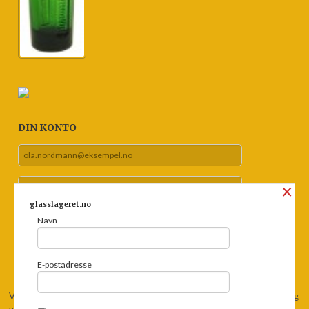
DIN KONTO
×
glasslageret.no
Navn
Glemt passord?
E-postadresse
Vår nettbutikk bruker cookies slik at du får en bedre kjøpsopplevelse og
vi kan yte deg bedre service. Vi bruker cookies hovedsaklig til å lagre