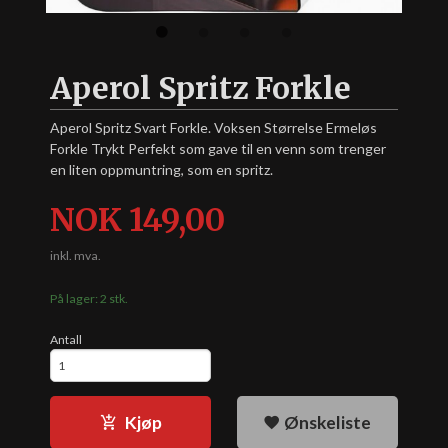
Aperol Spritz Forkle
Aperol Spritz Svart Forkle. Voksen Størrelse Ermeløs
Forkle Trykt Perfekt som gave til en venn som trenger
en liten oppmuntring, som en spritz.
Pris
NOK
149,00
inkl. mva.
På lager: 2 stk.
Antall
Kjøp
Ønskeliste