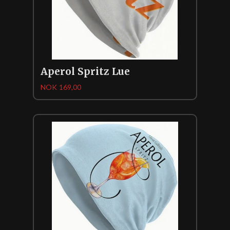
Aperol Spritz Lue
Pris
NOK
169,00